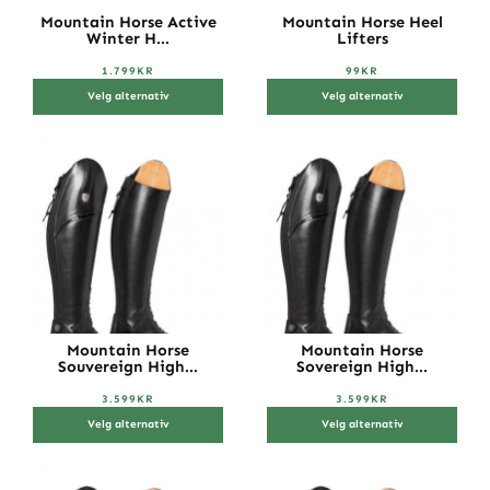
Mountain Horse Active
Mountain Horse Heel
Winter H...
Lifters
1.799
KR
99
KR
Velg alternativ
Velg alternativ
Mountain Horse
Mountain Horse
Souvereign High...
Sovereign High...
3.599
KR
3.599
KR
Velg alternativ
Velg alternativ