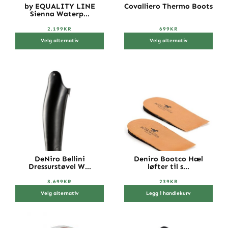
by EQUALITY LINE
Covalliero Thermo Boots
Sienna Waterp...
2.199
KR
699
KR
Velg alternativ
Velg alternativ
DeNiro Bellini
Deniro Bootco Hæl
Dressurstøvel W...
løfter til s...
8.699
KR
239
KR
Velg alternativ
Legg i handlekurv