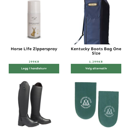
Horse Life Zipperspray
Kentucky Boots Bag One
Size
299
KR
1.299
KR
Legg i handlekurv
Velg alternativ