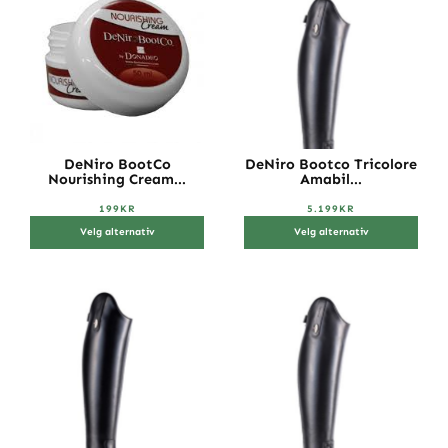
DeNiro BootCo
DeNiro Bootco Tricolore
Nourishing Cream...
Amabil...
199
KR
5.199
KR
Velg alternativ
Velg alternativ