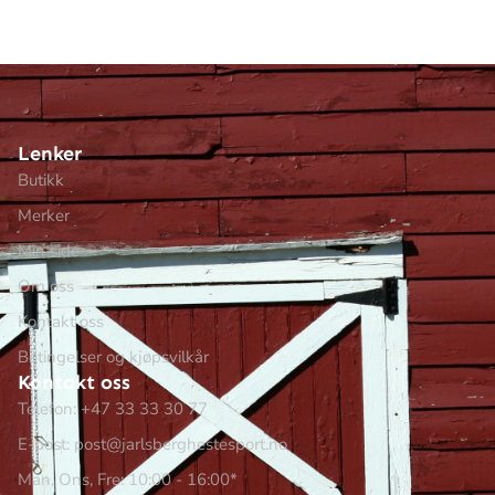
Lenker
Butikk
Merker
Min side
Om oss
Kontakt oss
Betingelser og kjøpsvilkår
Kontakt oss
Telefon: +47 33 33 30 77
E-post: post@jarlsberghestesport.no
Man, Ons, Fre: 10:00 - 16:00*