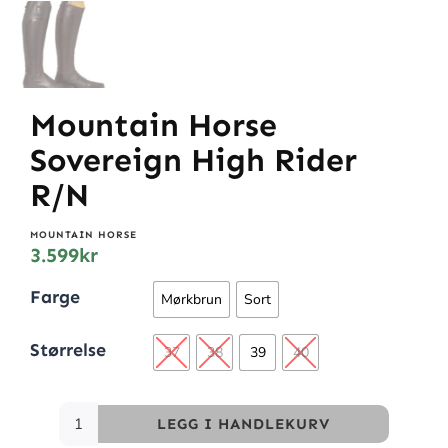
Mountain Horse
Sovereign High Rider
R/N
MOUNTAIN HORSE
3.599
kr
Farge
Mørkbrun
Sort
Størrelse
37
38
39
40
LEGG I HANDLEKURV