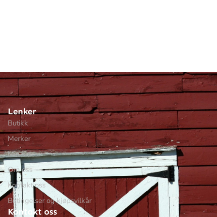
Lenker
Butikk
Merker
Min side
Om oss
Kontakt oss
Betingelser og kjøpsvilkår
Kontakt oss