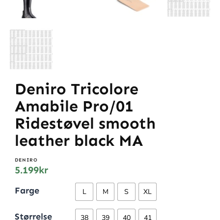
Deniro Tricolore
Amabile Pro/01
Ridestøvel smooth
leather black MA
DENIRO
5.199
kr
Farge
L
M
S
XL
Størrelse
38
39
40
41