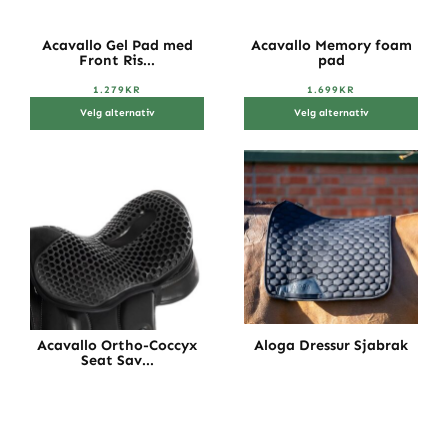
Acavallo Gel Pad med
Acavallo Memory foam
Front Ris...
pad
1.279
KR
1.699
KR
Velg alternativ
Velg alternativ
Acavallo Ortho-Coccyx
Aloga Dressur Sjabrak
Seat Sav...
999
KR
799
KR
Legg i handlekurv
Velg alternativ