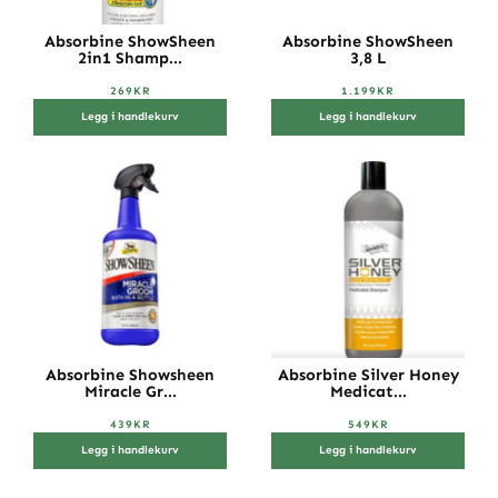
Absorbine ShowSheen
Absorbine ShowSheen
2in1 Shamp...
3,8 L
269
KR
1.199
KR
Legg i handlekurv
Legg i handlekurv
Absorbine Showsheen
Absorbine Silver Honey
Miracle Gr...
Medicat...
439
KR
549
KR
Legg i handlekurv
Legg i handlekurv