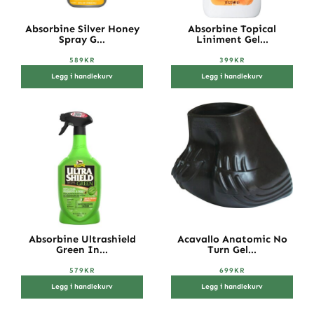
Absorbine Silver Honey
Absorbine Topical
Spray G...
Liniment Gel...
589
KR
399
KR
Legg i handlekurv
Legg i handlekurv
Absorbine Ultrashield
Acavallo Anatomic No
Green In...
Turn Gel...
579
KR
699
KR
Legg i handlekurv
Legg i handlekurv