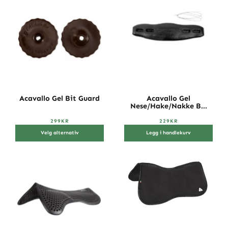
Acavallo Gel Bit Guard
Acavallo Gel
Nese/Hake/Nakke B...
299
KR
229
KR
Velg alternativ
Legg i handlekurv