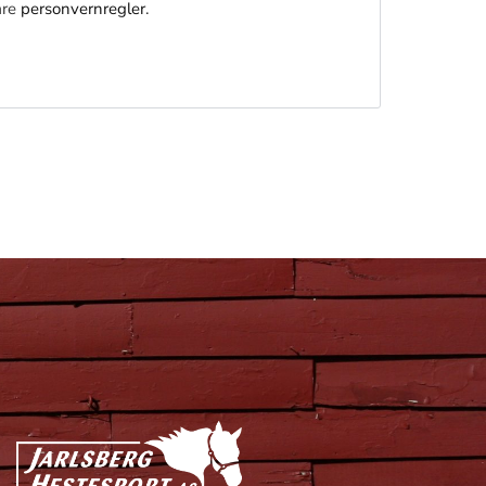
åre
personvernregler
.