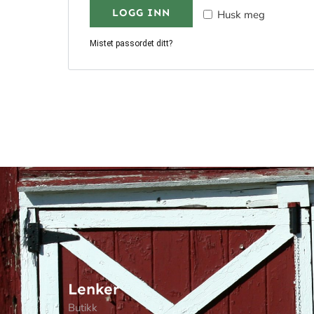
LOGG INN
Husk meg
Mistet passordet ditt?
Lenker
Butikk