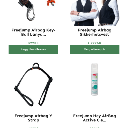
Freejump Airbag Key-
Freejump Airbag
Ball Lanya...
Sikkerhetsvest
699
KR
6.999
KR
Legg i handlekurv
Velg alternativ
Freejump Airbag Y
FreeJump Hey AirBag
Strap
Active Cle...