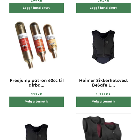
199
KR
261
KR
Legg i handlekurv
Legg i handlekurv
Freejump patron 60cc til
Heimer Sikkerhetsvest
airba...
BeSafe L...
339
KR
1.299
KR
Velg alternativ
Velg alternativ