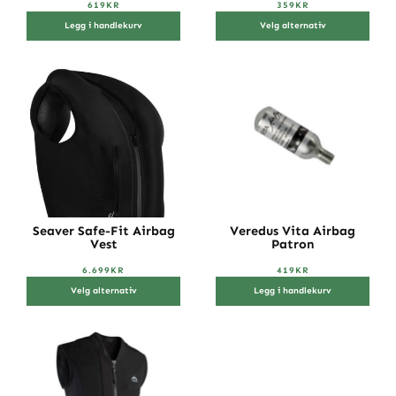
619
KR
359
KR
Legg i handlekurv
Velg alternativ
Seaver Safe-Fit Airbag
Veredus Vita Airbag
Vest
Patron
6.699
KR
419
KR
Velg alternativ
Legg i handlekurv