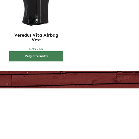
Veredus Vita Airbag
Vest
8.999
KR
Velg alternativ
Lenker
Butikk
Merker
Min side
Om oss