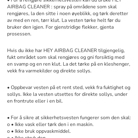
• For å rengjøre sikkerhetsvesten kan du bruke HEY
AIRBAG CLEANER : spray på områdene som skal
rengjøres, la den sitte i noen øyeblikk, og tørk deretter
av med en ren, tørr klut. La vesten tørke helt før du
bruker den igjen. For gjenstridige flekker, gjenta
prosessen.
Hvis du ikke har HEY AIRBAG CLEANER tilgjengelig,
fukt området som skal rengjøres og gni forsiktig med
en svamp og en ren klut. La det tørke på en kleshenger,
vekk fra varmekilder og direkte sollys.
• Oppbevar vesten på et rent sted, vekk fra fuktighet og
sollys. Ikke la vesten utsettes for direkte sollys, under
en frontrute eller i en bil.
• For å sikre at sikkerhetsvesten fungerer som den skal:
o • Ikke vask eller tørk den i en maskin.
o • Ikke bruk oppvaskmiddel.