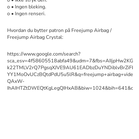
o • Ikke stryk den.
o • Ingen bleking.
o • Ingen renseri.
Hvordan du bytter patron på Freejump Airbag /
Freejump Airbag Crystal:
https://www.google.com/search?
sca_esv=4f58605518abfa49&udm=7&fbs=AIIjpHw2KGh
k22TMLV2rQ7PgsqXJVE9AU61EADbzDuYNDiblvBrZiFbU
YY1MoOvUCzBQtdPdU5u5lR&q=freejump+airbag+video
QAxW-
IhAIHTZtDWEQtKgLegQIHxAB&biw=1024&bih=641&dpr=1#f