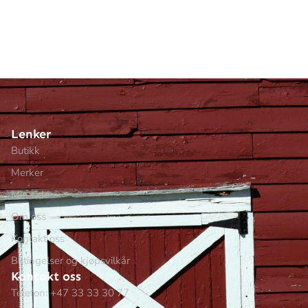
Lenker
Butikk
Merker
Min side
Om oss
Kontakt oss
Betingelser og kjøpsvilkår
Kontakt oss
Telefon: +47 33 33 30 77