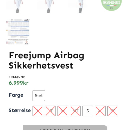
Freejump Airbag
Sikkerhetsvest
FREEJUMP
6.999
kr
Farge
Sort
Størrelse
L
LT
M
MT
S
XL
XS