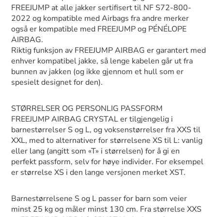
FREEJUMP at alle jakker sertifisert til NF S72-800-
2022 og kompatible med Airbags fra andre merker
også er kompatible med FREEJUMP og PÉNÉLOPE
AIRBAG.
Riktig funksjon av FREEJUMP AIRBAG er garantert med
enhver kompatibel jakke, så lenge kabelen går ut fra
bunnen av jakken (og ikke gjennom et hull som er
spesielt designet for den).
STØRRELSER OG PERSONLIG PASSFORM
FREEJUMP AIRBAG CRYSTAL er tilgjengelig i
barnestørrelser S og L, og voksenstørrelser fra XXS til
XXL, med to alternativer for størrelsene XS til L: vanlig
eller lang (angitt som «T» i størrelsen) for å gi en
perfekt passform, selv for høye individer. For eksempel
er størrelse XS i den lange versjonen merket XST.
Barnestørrelsene S og L passer for barn som veier
minst 25 kg og måler minst 130 cm. Fra størrelse XXS