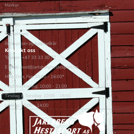
Merker
Min side
Om oss
Kontakt oss
Betingelser og kjøpsvilkår
Kontakt oss
Telefon: +47 33 33 30 77
E-post: post@jarlsberghestesport.no
Man, Ons, Fre: 10:00 - 16:00*
*Ved travkjøring: 10:00 - 21:00
Tirsdag & Torsdag: 10:00 - 18:00
Lørdag: 10:00 - 14:00