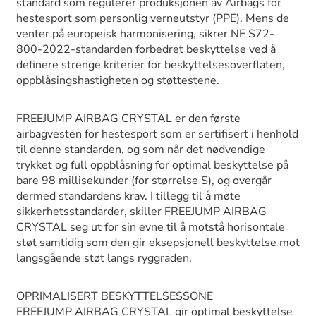
standard som regulerer produksjonen av Airbags for
hestesport som personlig verneutstyr (PPE). Mens de
venter på europeisk harmonisering, sikrer NF S72-
800-2022-standarden forbedret beskyttelse ved å
definere strenge kriterier for beskyttelsesoverflaten,
oppblåsingshastigheten og støttestene.
FREEJUMP AIRBAG CRYSTAL er den første
airbagvesten for hestesport som er sertifisert i henhold
til denne standarden, og som når det nødvendige
trykket og full oppblåsning for optimal beskyttelse på
bare 98 millisekunder (for størrelse S), og overgår
dermed standardens krav. I tillegg til å møte
sikkerhetsstandarder, skiller FREEJUMP AIRBAG
CRYSTAL seg ut for sin evne til å motstå horisontale
støt samtidig som den gir eksepsjonell beskyttelse mot
langsgående støt langs ryggraden.
OPRIMALISERT BESKYTTELSESSONE
FREEJUMP AIRBAG CRYSTAL gir optimal beskyttelse