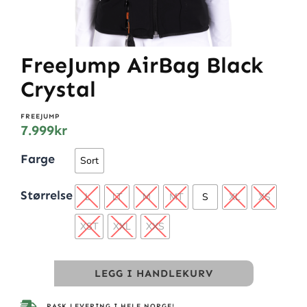
FreeJump AirBag Black
Crystal
FREEJUMP
7.999
kr
Farge
Sort
Størrelse
L
LT
M
MT
S
XL
XS
XST
XXL
XXS
LEGG I HANDLEKURV
RASK LEVERING I HELE NORGE!