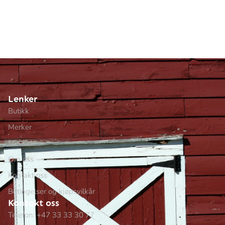
Lenker
Butikk
Merker
Min side
Om oss
Kontakt oss
Betingelser og kjøpsvilkår
Kontakt oss
Telefon: +47 33 33 30 77