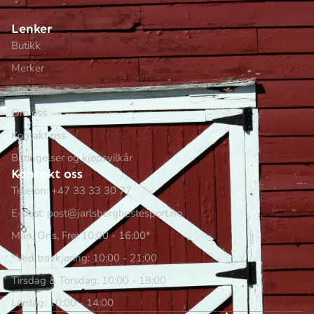
Lenker
Butikk
Merker
Min side
Om oss
Kontakt oss
Betingelser og kjøpsvilkår
Kontakt oss
Telefon: +47 33 33 30 77
E-post: post@jarlsberghestesport.no
Man, Ons, Fre: 10:00 - 16:00*
*Ved travkjøring: 10:00 - 21:00
Tirsdag & Torsdag: 10:00 - 18:00
Lørdag: 10:00 - 14:00