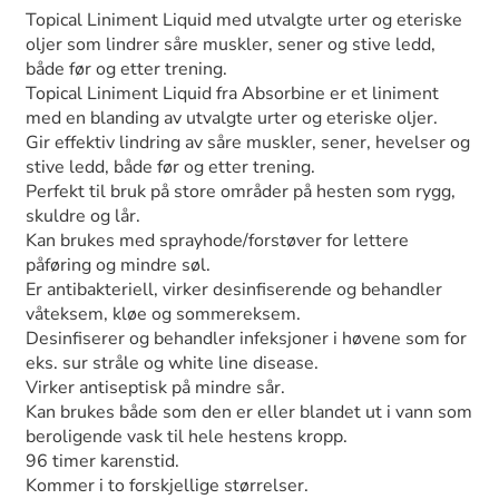
Topical Liniment Liquid med utvalgte urter og eteriske
oljer som lindrer såre muskler, sener og stive ledd,
både før og etter trening.
Topical Liniment Liquid fra Absorbine er et liniment
med en blanding av utvalgte urter og eteriske oljer.
Gir effektiv lindring av såre muskler, sener, hevelser og
stive ledd, både før og etter trening.
Perfekt til bruk på store områder på hesten som rygg,
skuldre og lår.
Kan brukes med sprayhode/forstøver for lettere
påføring og mindre søl.
Er antibakteriell, virker desinfiserende og behandler
våteksem, kløe og sommereksem.
Desinfiserer og behandler infeksjoner i høvene som for
eks. sur stråle og white line disease.
Virker antiseptisk på mindre sår.
Kan brukes både som den er eller blandet ut i vann som
beroligende vask til hele hestens kropp.
96 timer karenstid.
Kommer i to forskjellige størrelser.