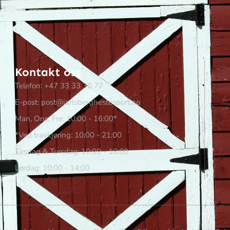
Kontakt oss
Telefon: +47 33 33 30 77
E-post: post@jarlsberghestesport.no
Man, Ons, Fre: 10:00 - 16:00*
*Ved travkjøring: 10:00 - 21:00
Tirsdag & Torsdag: 10:00 - 18:00
Lørdag: 10:00 - 14:00