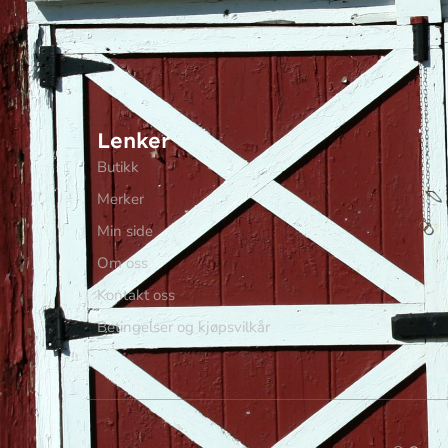
Lenker
Butikk
Merker
Min side
Om oss
Kontakt oss
Betingelser og kjøpsvilkår