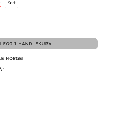
t
Sort
LEGG I HANDLEKURV
LE NORGE!
,-