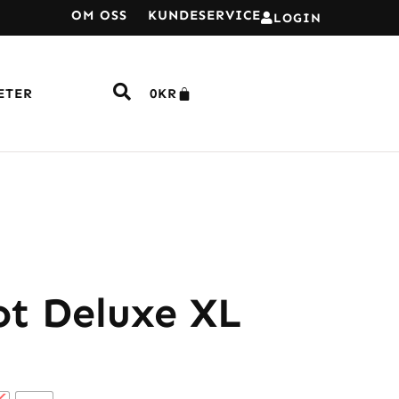
OM OSS
KUNDESERVICE
LOGIN
ETER
0
KR
ot Deluxe XL