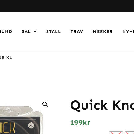
HUND
SAL
STALL
TRAV
MERKER
NYH
XE XL
Quick Kn
199
kr