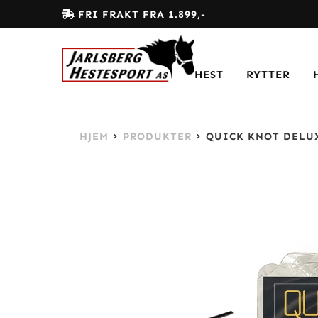
FRI FRAKT FRA 1.899,-
HEST
RYTTER
HJEM
PRODUKTER
QUICK KNOT DELU