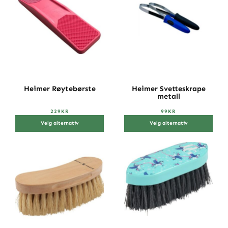
Heimer Røytebørste
Heimer Svetteskrape
metall
229
KR
99
KR
Velg alternativ
Velg alternativ