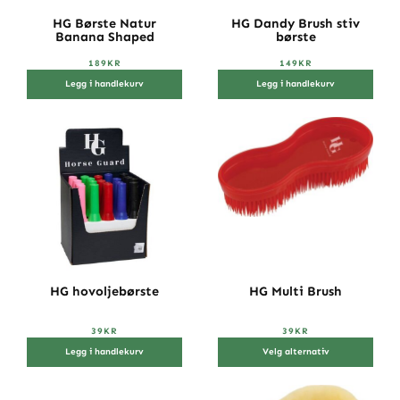
HG Børste Natur
HG Dandy Brush stiv
Banana Shaped
børste
189
KR
149
KR
Legg i handlekurv
Legg i handlekurv
HG hovoljebørste
HG Multi Brush
39
KR
39
KR
Legg i handlekurv
Velg alternativ