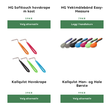
HG Softtouch hovskrape
HG Vektmålebånd Easy-
m kost
Measure
59
KR
79
KR
Velg alternativ
Legg i handlekurv
Kallquist Hovskrape
Kallquist Man- og Hale
Børste
39
KR
99
KR
Velg alternativ
Velg alternativ