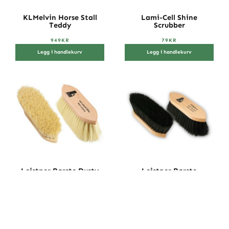
KLMelvin Horse Stall
Lami-Cell Shine
Teddy
Scrubber
949
KR
79
KR
Legg i handlekurv
Legg i handlekurv
Leistner Børste Dusty
Leistner Børste
100% Nat...
Fellglanz
359
KR
469
KR
Legg i handlekurv
Legg i handlekurv