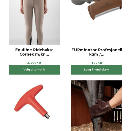
Equiline Ridebukse
FURminator Profesjonell
Cornek m/kn...
kam /...
2.599
KR
499
KR
Velg alternativ
Legg i handlekurv