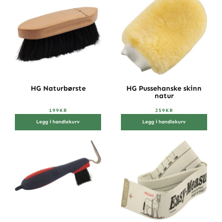
HG Naturbørste
HG Pussehanske skinn
natur
199
KR
259
KR
Legg i handlekurv
Legg i handlekurv