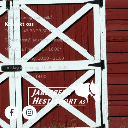
Kontakt oss
Betingelser og kjøpsvilkår
Kontakt oss
Telefon: +47 33 33 30 77
E-post: post@jarlsberghestesport.no
Man, Ons, Fre: 10:00 - 16:00*
*Ved travkjøring: 10:00 - 21:00
Tirsdag & Torsdag: 10:00 - 18:00
Lørdag: 10:00 - 14:00