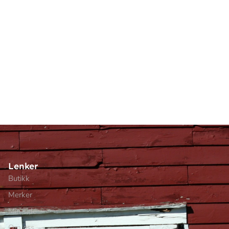
Lenker
Butikk
Merker
Min side
Om oss