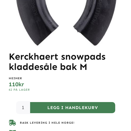
Kerckhaert snowpads
kladdesåle bak M
HEIMER
110
kr
62 PÅ LAGER
LEGG I HANDLEKURV
RASK LEVERING I HELE NORGE!