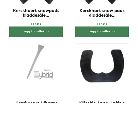
Kerckhaert snowpads
Kerckhart snow pads
kladdesåle...
Kladdesåle...
110
KR
110
KR
Legg i handlekurv
Legg i handlekurv
Kerckheart Liberty
Kilesåle Åpen Unifelt
Hybrid 3 sø...
Plast Sv...
339
KR
119
KR
Legg i handlekurv
Velg alternativ