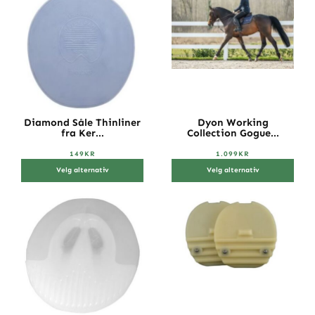
Diamond Såle Thinliner
Dyon Working
fra Ker...
Collection Gogue...
149
KR
1.099
KR
Velg alternativ
Velg alternativ