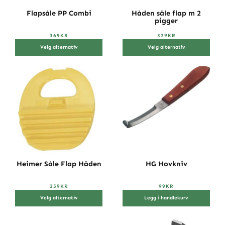
Flapsåle PP Combi
Håden såle flap m 2
pigger
369
KR
329
KR
Velg alternativ
Velg alternativ
Heimer Såle Flap Håden
HG Hovkniv
259
KR
99
KR
Velg alternativ
Legg i handlekurv