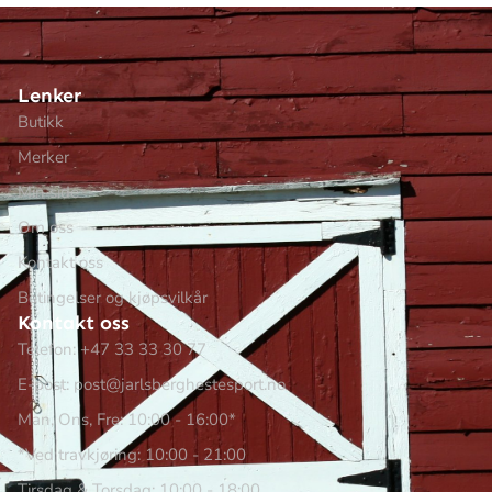
Lenker
Butikk
Merker
Min side
Om oss
Kontakt oss
Betingelser og kjøpsvilkår
Kontakt oss
Telefon: +47 33 33 30 77
E-post: post@jarlsberghestesport.no
Man, Ons, Fre: 10:00 - 16:00*
*Ved travkjøring: 10:00 - 21:00
Tirsdag & Torsdag: 10:00 - 18:00