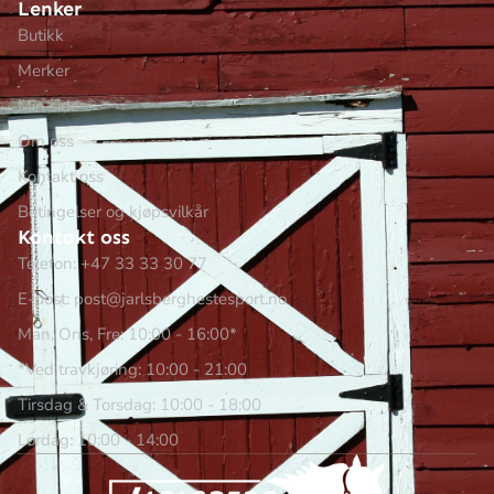
Lenker
Butikk
Merker
Min side
Om oss
Kontakt oss
Betingelser og kjøpsvilkår
Kontakt oss
Telefon: +47 33 33 30 77
E-post: post@jarlsberghestesport.no
Man, Ons, Fre: 10:00 - 16:00*
*Ved travkjøring: 10:00 - 21:00
Tirsdag & Torsdag: 10:00 - 18:00
Lørdag: 10:00 - 14:00