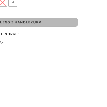
3
4
LEGG I HANDLEKURV
LE NORGE!
,-