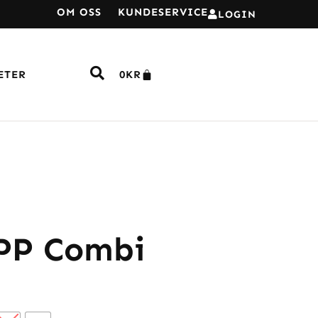
OM OSS
KUNDESERVICE
LOGIN
ETER
0
KR
 PP Combi