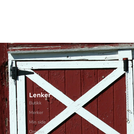
Lenker
Butikk
Merker
Min side
Om oss