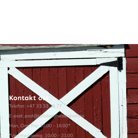
Kontakt oss
Telefon: +47 33 33 30 77
E-post: post@jarlsberghestesport.no
Man, Ons, Fre: 10:00 - 16:00*
*Ved travkjøring: 10:00 - 21:00