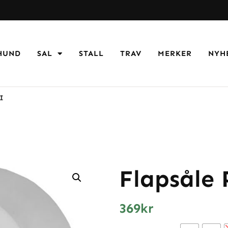
HUND
SAL
STALL
TRAV
MERKER
NYH
I
Flapsåle
369
kr