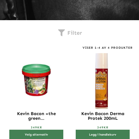
Filter
VISER
1
-
4
AV
4
PRODUKTER
Kevin Bacon «the
Kevin Bacon Derma
green...
Protek 200mL
349
KR
349
KR
Velg alternativ
Legg i handlekurv