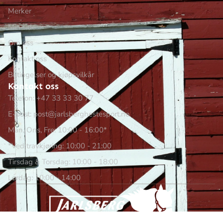
Merker
Min side
Om oss
Kontakt oss
Betingelser og kjøpsvilkår
Kontakt oss
Telefon: +47 33 33 30 77
E-post: post@jarlsberghestesport.no
Man, Ons, Fre: 10:00 - 16:00*
*Ved travkjøring: 10:00 - 21:00
Tirsdag & Torsdag: 10:00 - 18:00
Lørdag: 10:00 - 14:00