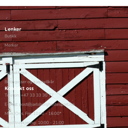
Lenker
Butikk
Merker
Min side
Om oss
Kontakt oss
Betingelser og kjøpsvilkår
Kontakt oss
Telefon: +47 33 33 30 77
E-post: post@jarlsberghestesport.no
Man, Ons, Fre: 10:00 - 16:00*
*Ved travkjøring: 10:00 - 21:00