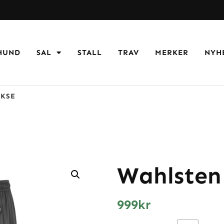
HUND
SAL
STALL
TRAV
MERKER
NYH
KSE
Wahlsten
999
kr