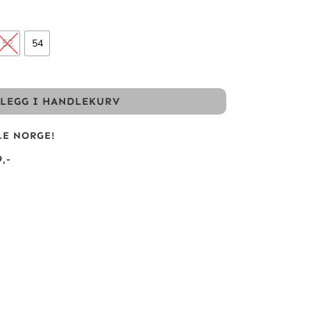
52
54
LEGG I HANDLEKURV
LE NORGE!
,-