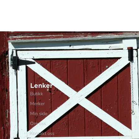
Lenker
Butikk
Merker
Min side
Om oss
Kontakt oss