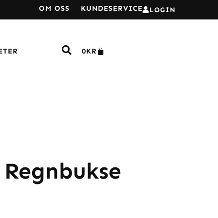
OM OSS
KUNDESERVICE
LOGIN
ETER
0
KR
 Regnbukse