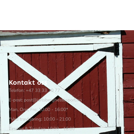
Kontakt oss
Telefon: +47 33 33 30 77
E-post: post@jarlsberghestesport.no
Man, Ons, Fre: 10:00 - 16:00*
*Ved travkjøring: 10:00 - 21:00
Tirsdag & Torsdag: 10:00 - 18:00