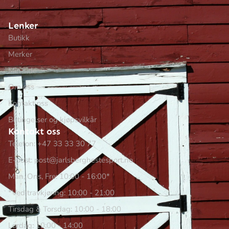
Lenker
Butikk
Merker
Min side
Om oss
Kontakt oss
Betingelser og kjøpsvilkår
Kontakt oss
Telefon: +47 33 33 30 77
E-post: post@jarlsberghestesport.no
Man, Ons, Fre: 10:00 - 16:00*
*Ved travkjøring: 10:00 - 21:00
Tirsdag & Torsdag: 10:00 - 18:00
Lørdag: 10:00 - 14:00