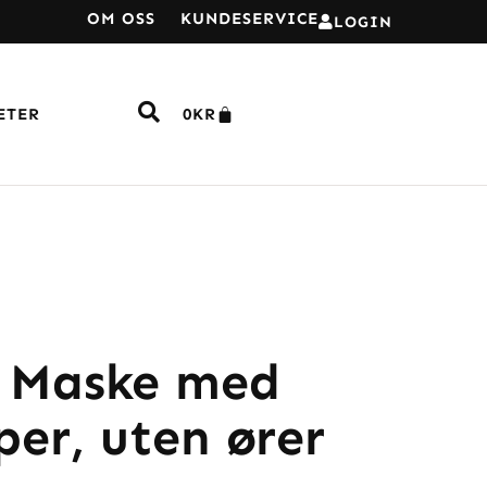
OM OSS
KUNDESERVICE
LOGIN
ETER
0
KR
 Maske med
er, uten ører