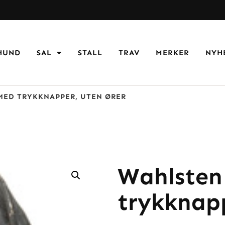
HUND
SAL
STALL
TRAV
MERKER
NYH
MED TRYKKNAPPER, UTEN ØRER
Wahlsten
trykknapp