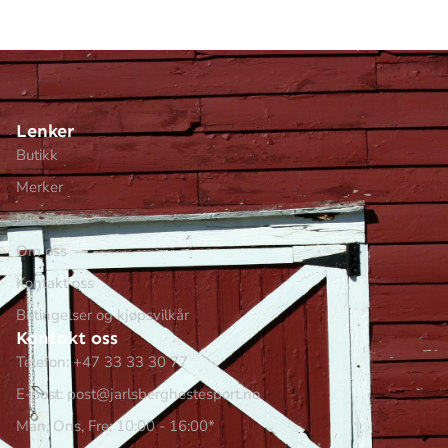
Lenker
Butikk
Merker
Min side
Om oss
Kontakt oss
Betingelser og kjøpsvilkår
Kontakt oss
Telefon: +47 33 33 30 77
E-post: post@jarlsberghestesport.no
Man, Ons, Fre: 10:00 - 16:00*