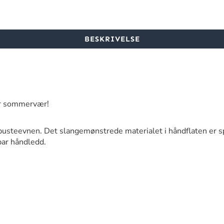
BESKRIVELSE
for sommervær!
pusteevnen. Det slangemønstrede materialet i håndflaten er spe
bar håndledd.