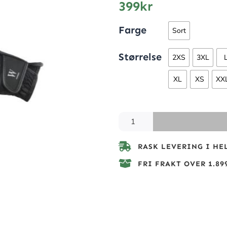
399
kr
Farge
Sort
Størrelse
2XS
3XL
XL
XS
XX
RASK LEVERING I HE
FRI FRAKT OVER 1.899