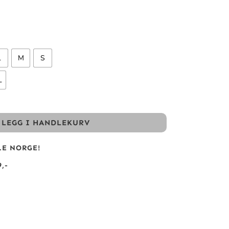
L
M
S
L
LEGG I HANDLEKURV
LE NORGE!
,-