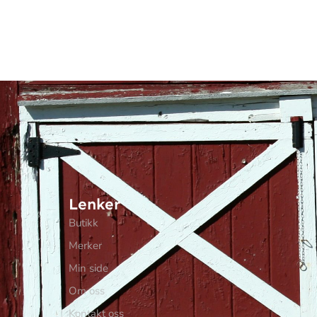
Lenker
Butikk
Merker
Min side
Om oss
Kontakt oss