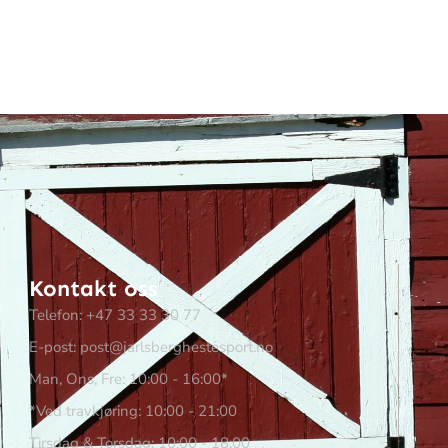
Kontakt oss
Telefon: +47 33 33 30 77
E-post: post@jarlsberghestesport.no
Man, Ons, Fre: 10:00 - 16:00*
*Ved travkjøring: 10:00 - 21:00
Tirsdag & Torsdag: 10:00 - 18:00