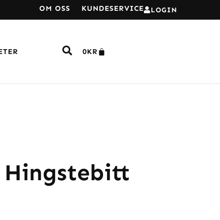
OM OSS
KUNDESERVICE
LOGIN
ETER
0
KR
 Hingstebitt