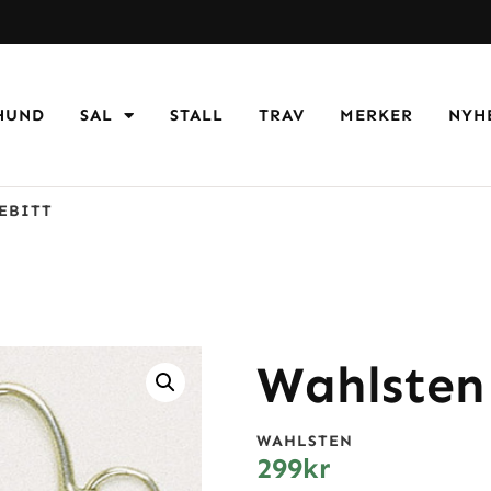
HUND
SAL
STALL
TRAV
MERKER
NYH
EBITT
Wahlsten
WAHLSTEN
299
kr