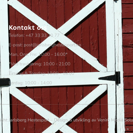
Kontakt oss
Telefon: +47 33 33 30 77
E-post: post@jarlsberghestesport.no
Man, Ons, Fre: 10:00 - 16:00*
*Ved travkjøring: 10:00 - 21:00
Tirsdag & Torsdag: 10:00 - 18:00
Lørdag: 10:00 - 14:00
ght Jarlsberg Hestesport – Design & utvikling av Veniro Media Sol