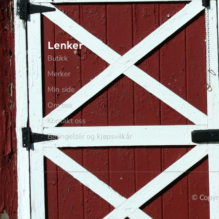
Lenker
Butikk
Merker
Min side
Om oss
Kontakt oss
Betingelser og kjøpsvilkår
© Copyri