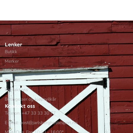
Lenker
Butikk
Merker
Min side
Om oss
Kontakt oss
Betingelser og kjøpsvilkår
Kontakt oss
Telefon: +47 33 33 30 77
E-post: post@jarlsberghestesport.no
Man, Ons, Fre: 10:00 - 16:00*