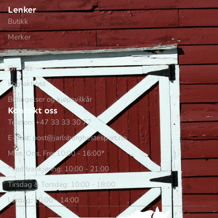
Lenker
Butikk
Merker
Min side
Om oss
Kontakt oss
Betingelser og kjøpsvilkår
Kontakt oss
Telefon: +47 33 33 30 77
E-post: post@jarlsberghestesport.no
Man, Ons, Fre: 10:00 - 16:00*
*Ved travkjøring: 10:00 - 21:00
Tirsdag & Torsdag: 10:00 - 18:00
Lørdag: 10:00 - 14:00