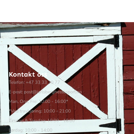
Kontakt oss
Telefon: +47 33 33 30 77
E-post: post@jarlsberghestesport.no
Man, Ons, Fre: 10:00 - 16:00*
*Ved travkjøring: 10:00 - 21:00
Tirsdag & Torsdag: 10:00 - 18:00
Lørdag: 10:00 - 14:00