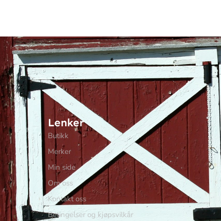
Lenker
Butikk
Merker
Min side
Om oss
Kontakt oss
Betingelser og kjøpsvilkår