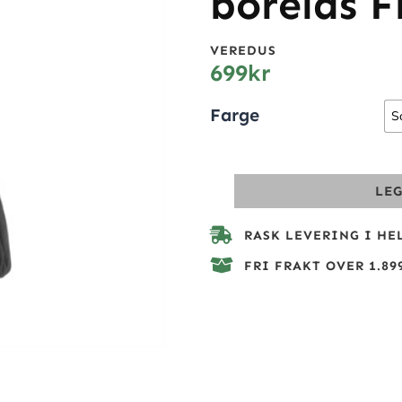
borelås F
VEREDUS
699
kr
Farge
S
LE
RASK LEVERING I HE
FRI FRAKT OVER 1.899