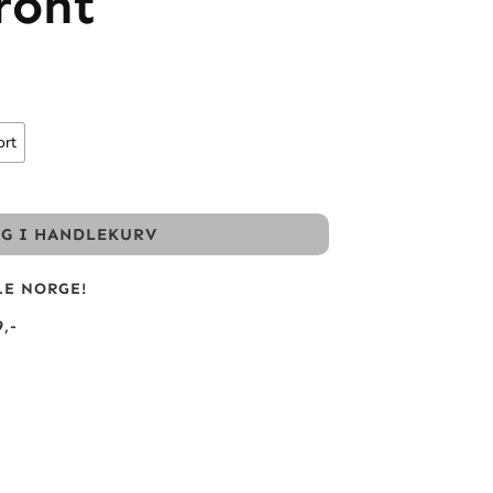
ront
ort
GG I HANDLEKURV
LE NORGE!
,-