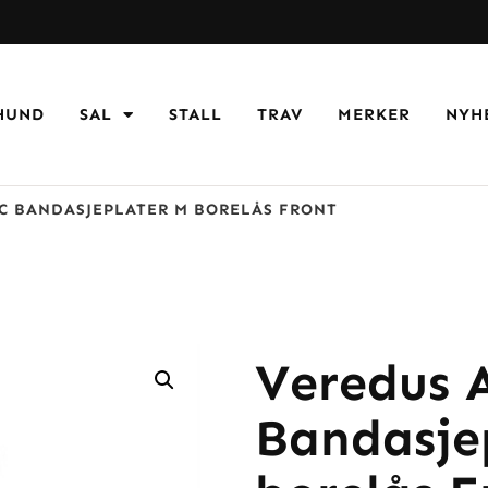
HUND
SAL
STALL
TRAV
MERKER
NYH
C BANDASJEPLATER M BORELÅS FRONT
Veredus 
Bandasje