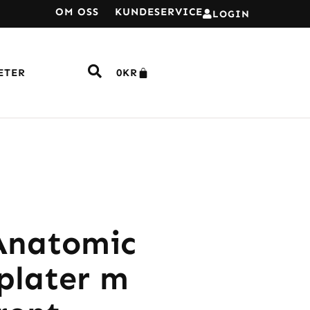
OM OSS
KUNDESERVICE
LOGIN
ETER
0
KR
Anatomic
plater m