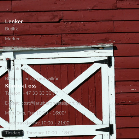
Lenker
Butikk
Merker
Min side
Om oss
Kontakt oss
Betingelser og kjøpsvilkår
Kontakt oss
Telefon: +47 33 33 30 77
E-post: post@jarlsberghestesport.no
Man, Ons, Fre: 10:00 - 16:00*
*Ved travkjøring: 10:00 - 21:00
Tirsdag & Torsdag: 10:00 - 18:00