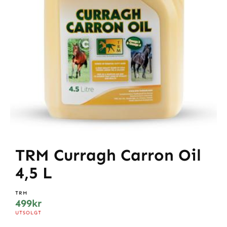
TRM Curragh Carron Oil
4,5 L
TRM
499
kr
UTSOLGT