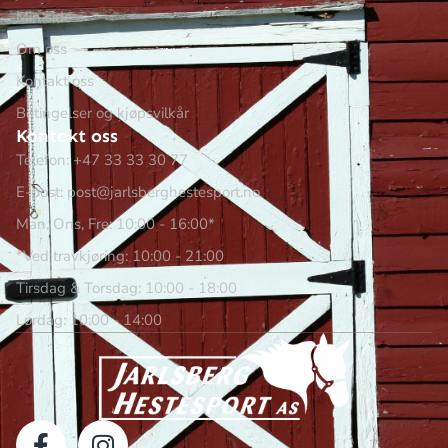
Min side
Om oss
Kontakt oss
Betingelser og kjøpsvilkår
Kontakt oss
Telefon: +47 33 33 30 77
E-post: post@jarlsberghestesport.no
Man, Ons, Fre: 10:00 - 16:00*
*Ved travkjøring: 10:00 - 21:00
Tirsdag & Torsdag: 10:00 - 18:00
Lørdag: 10:00 - 14:00