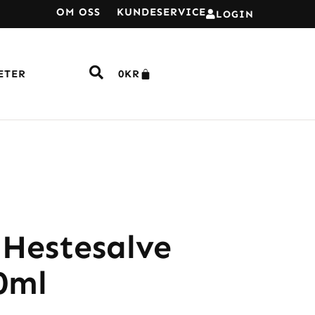
OM OSS
KUNDESERVICE
LOGIN
ETER
0
KR
 Hestesalve
0ml