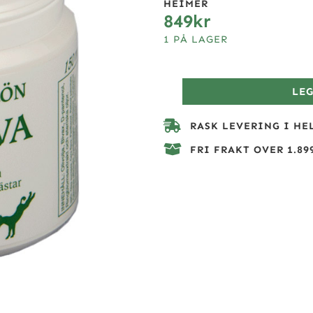
HEIMER
849
kr
1 PÅ LAGER
LE
RASK LEVERING I HE
FRI FRAKT OVER 1.899