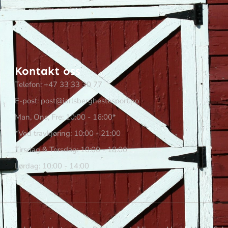
Kontakt oss
Telefon: +47 33 33 30 77
E-post: post@jarlsberghestesport.no
Man, Ons, Fre: 10:00 - 16:00*
*Ved travkjøring: 10:00 - 21:00
Tirsdag & Torsdag: 10:00 - 18:00
Lørdag: 10:00 - 14:00