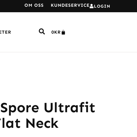
OM OSS
KUNDESERVICE
LOGIN
ETER
0
KR
Spore Ultrafit
Flat Neck