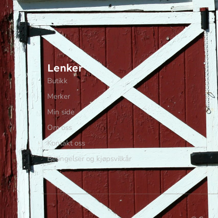
Lenker
Butikk
Merker
Min side
Om oss
Kontakt oss
Betingelser og kjøpsvilkår