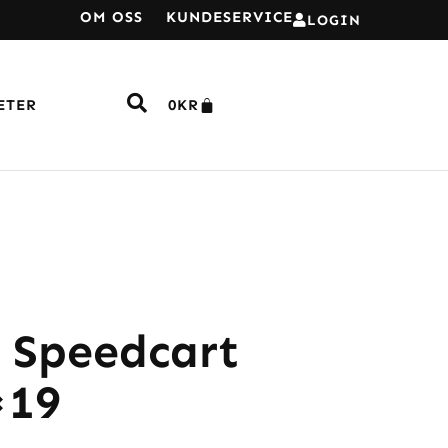
OM OSS
KUNDESERVICE
LOGIN
ETER
0
KR
l Speedcart
×19