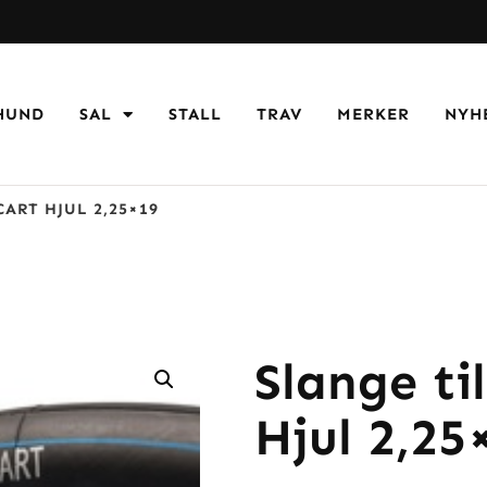
HUND
SAL
STALL
TRAV
MERKER
NYH
ART HJUL 2,25×19
Slange ti
Hjul 2,25