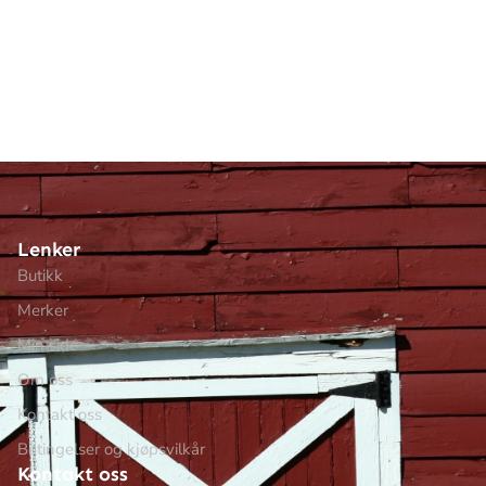
Lenker
Butikk
Merker
Min side
Om oss
Kontakt oss
Betingelser og kjøpsvilkår
Kontakt oss