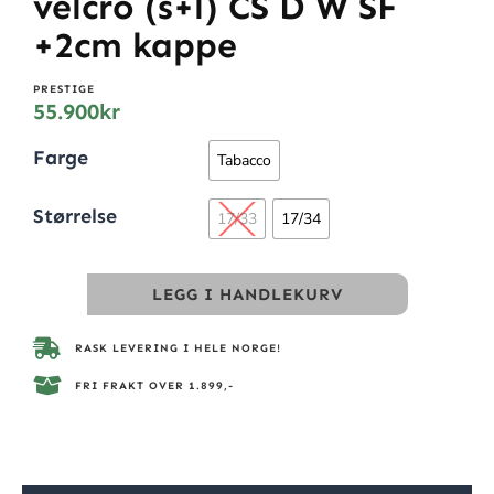
velcro (s+l) CS D W SF
+2cm kappe
PRESTIGE
55.900
kr
Farge
Tabacco
Størrelse
17/33
17/34
LEGG I HANDLEKURV
RASK LEVERING I HELE NORGE!
FRI FRAKT OVER 1.899,-