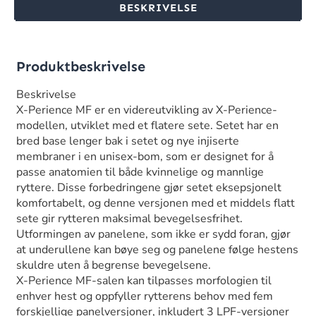
BESKRIVELSE
Produktbeskrivelse
Beskrivelse
X-Perience MF er en videreutvikling av X-Perience-
modellen, utviklet med et flatere sete. Setet har en
bred base lenger bak i setet og nye injiserte
membraner i en unisex-bom, som er designet for å
passe anatomien til både kvinnelige og mannlige
ryttere. Disse forbedringene gjør setet eksepsjonelt
komfortabelt, og denne versjonen med et middels flatt
sete gir rytteren maksimal bevegelsesfrihet.
Utformingen av panelene, som ikke er sydd foran, gjør
at underullene kan bøye seg og panelene følge hestens
skuldre uten å begrense bevegelsene.
X-Perience MF-salen kan tilpasses morfologien til
enhver hest og oppfyller rytterens behov med fem
forskjellige panelversjoner, inkludert 3 LPF-versjoner