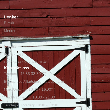
Lenker
Butikk
Merker
Min side
Om oss
Kontakt oss
Betingelser og kjøpsvilkår
Kontakt oss
Telefon: +47 33 33 30 77
E-post: post@jarlsberghestesport.no
Man, Ons, Fre: 10:00 - 16:00*
*Ved travkjøring: 10:00 - 21:00
Tirsdag & Torsdag: 10:00 - 18:00