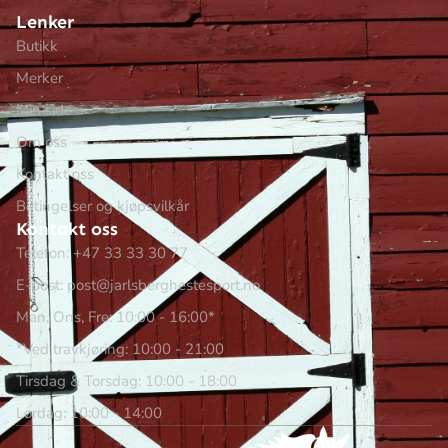
Lenker
Butikk
Merker
Min side
Om oss
Kontakt oss
Betingelser og kjøpsvilkår
Kontakt oss
Telefon: +47 33 33 30 77
E-post: post@jarlsberghestesport.no
Man, Ons, Fre: 10:00 - 16:00*
*Ved travkjøring: 10:00 - 21:00
Tirsdag & Torsdag: 10:00 - 18:00
Lørdag: 10:00 - 14:00