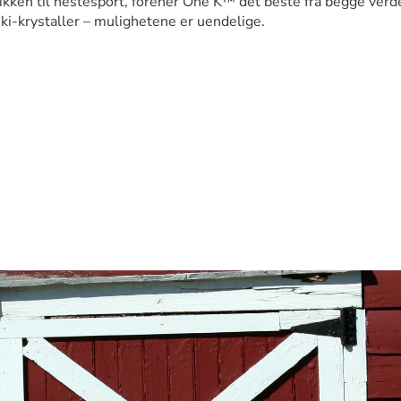
ikken til hestesport, forener One K™ det beste fra begge verde
i-krystaller – mulighetene er uendelige.