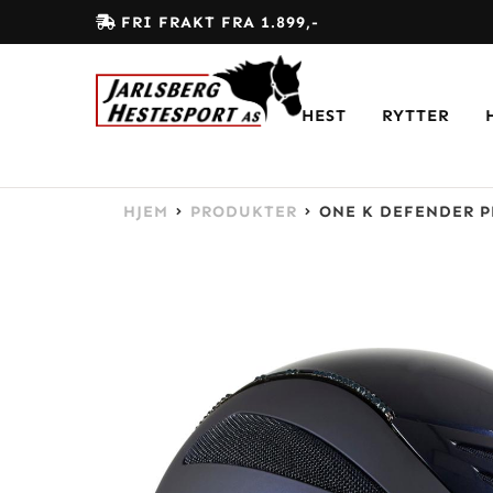
FRI FRAKT FRA 1.899,-
HEST
RYTTER
HJEM
PRODUKTER
ONE K DEFENDER 