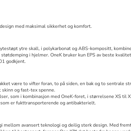
 design med maksimal sikkerhet og komfort.
ytestøpt ytre skall, i polykarbonat og ABS-kompositt, kombine
støtdemping i hjelmer. OneK bruker kun EPS av beste kvalitet
01 godkjent.
ket være to vifter foran, to på siden, en bak og to sentrale s
t skinn og fast-tex spenne.
elser, som i kombinasjon med OneK-foret, i størrelsene XS til 
 som er fukttransporterende og antibakterielt.
i mellom avansert teknologi og deilig sterk design. Med fremt