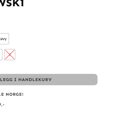
wski
avy
2
LEGG I HANDLEKURV
LE NORGE!
,-