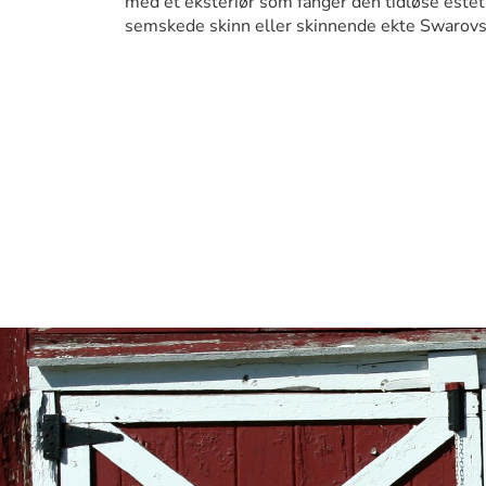
med et eksteriør som fanger den tidløse estet
semskede skinn eller skinnende ekte Swarovsk