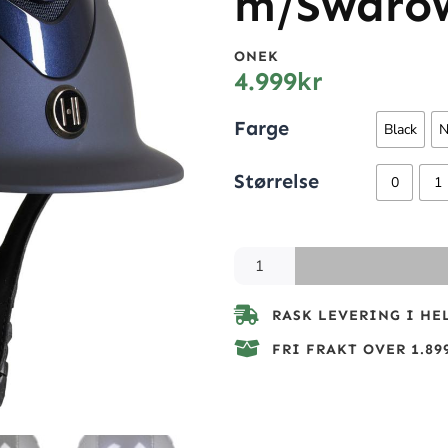
m/Swaro
ONEK
4.999
kr
Farge
Black
N
Størrelse
0
1
RASK LEVERING I HE
FRI FRAKT OVER 1.899