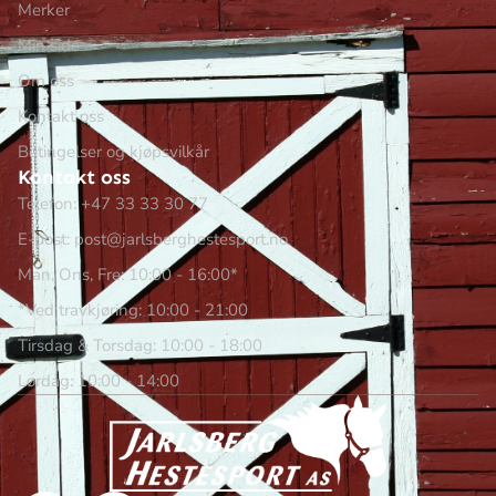
Merker
Min side
Om oss
Kontakt oss
Betingelser og kjøpsvilkår
Kontakt oss
Telefon: +47 33 33 30 77
E-post: post@jarlsberghestesport.no
Man, Ons, Fre: 10:00 - 16:00*
*Ved travkjøring: 10:00 - 21:00
Tirsdag & Torsdag: 10:00 - 18:00
Lørdag: 10:00 - 14:00