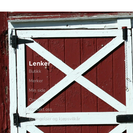
Lenker
Butikk
Merker
Min side
Om oss
Kontakt oss
Betingelser og kjøpsvilkår