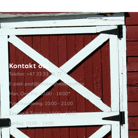
Kontakt oss
Telefon: +47 33 33 30 77
E-post: post@jarlsberghestesport.no
Man, Ons, Fre: 10:00 - 16:00*
*Ved travkjøring: 10:00 - 21:00
Tirsdag & Torsdag: 10:00 - 18:00
Lørdag: 10:00 - 14:00