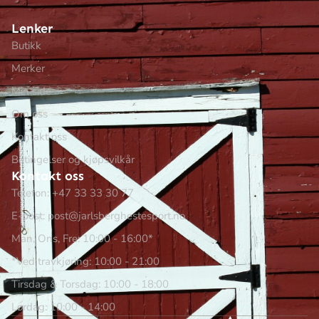
Lenker
Butikk
Merker
Min side
Om oss
Kontakt oss
Betingelser og kjøpsvilkår
Kontakt oss
Telefon: +47 33 33 30 77
E-post: post@jarlsberghestesport.no
Man, Ons, Fre: 10:00 - 16:00*
*Ved travkjøring: 10:00 - 21:00
Tirsdag & Torsdag: 10:00 - 18:00
Lørdag: 10:00 - 14:00