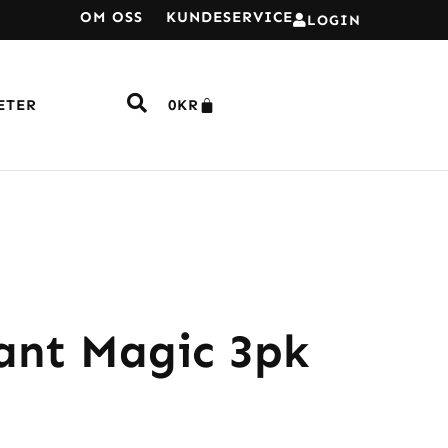
OM OSS
KUNDESERVICE
LOGIN
ETER
0
KR
ant Magic 3pk