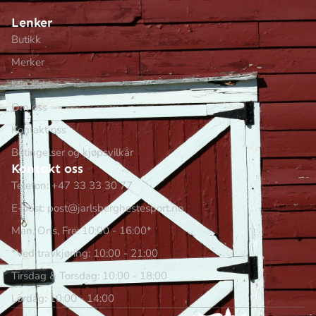
Lenker
Butikk
Merker
Min side
Om oss
Kontakt oss
Betingelser og kjøpsvilkår
Kontakt oss
Telefon: +47 33 33 30 77
E-post: post@jarlsberghestesport.no
Man, Ons, Fre: 10:00 - 16:00*
*Ved travkjøring: 10:00 - 21:00
Tirsdag & Torsdag: 10:00 - 18:00
Lørdag: 10:00 - 14:00