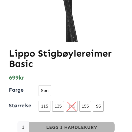
Lippo Stigbøylereimer
Basic
699
kr
Farge
Sort
Størrelse
115
135
145
155
95
LEGG I HANDLEKURV