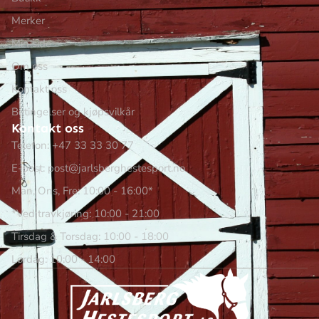
Merker
Min side
Om oss
Kontakt oss
Betingelser og kjøpsvilkår
Kontakt oss
Telefon: +47 33 33 30 77
E-post: post@jarlsberghestesport.no
Man, Ons, Fre: 10:00 - 16:00*
*Ved travkjøring: 10:00 - 21:00
Tirsdag & Torsdag: 10:00 - 18:00
Lørdag: 10:00 - 14:00