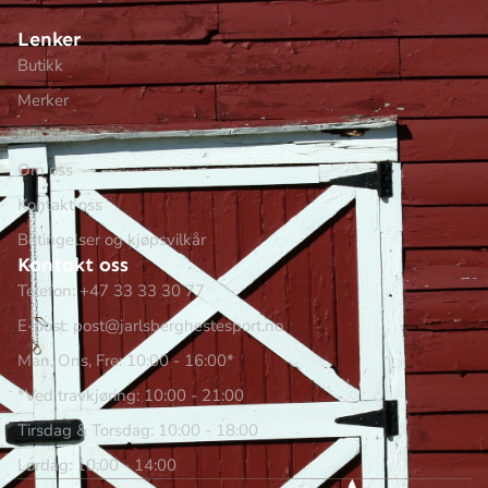
Lenker
Butikk
Merker
Min side
Om oss
Kontakt oss
Betingelser og kjøpsvilkår
Kontakt oss
Telefon: +47 33 33 30 77
E-post: post@jarlsberghestesport.no
Man, Ons, Fre: 10:00 - 16:00*
*Ved travkjøring: 10:00 - 21:00
Tirsdag & Torsdag: 10:00 - 18:00
Lørdag: 10:00 - 14:00