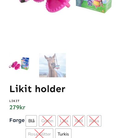
Likit holder
LIKIT
279
kr
Farge
Blå
Grønn
Lilla
Rød
Rosa
Rosa Glitter
Turkis