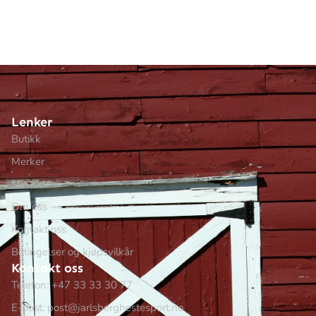
Lenker
Butikk
Merker
Min side
Om oss
Kontakt oss
Betingelser og kjøpsvilkår
Kontakt oss
Telefon: +47 33 33 30 77
E-post: post@jarlsberghestesport.no