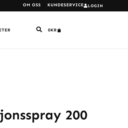
OM OSS
KUNDESERVICE
LOGIN
ETER
0
KR
jonsspray 200