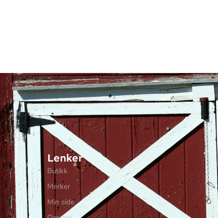
Lenker
Butikk
Merker
Min side
Om oss