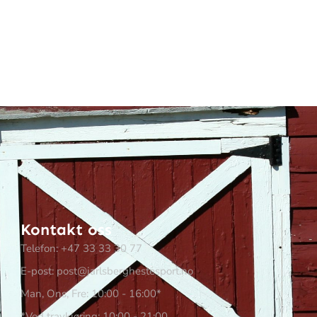
Kontakt oss
Telefon: +47 33 33 30 77
E-post: post@jarlsberghestesport.no
Man, Ons, Fre: 10:00 - 16:00*
*Ved travkjøring: 10:00 - 21:00