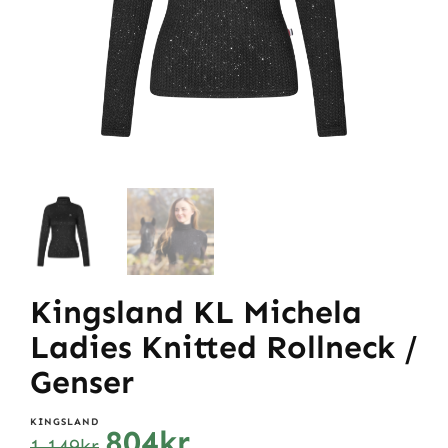
Kingsland KL Michela
Ladies Knitted Rollneck /
Genser
KINGSLAND
804
kr
1.149
kr