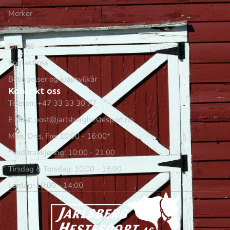
Merker
Min side
Om oss
Kontakt oss
Betingelser og kjøpsvilkår
Kontakt oss
Telefon: +47 33 33 30 77
E-post: post@jarlsberghestesport.no
Man, Ons, Fre: 10:00 - 16:00*
*Ved travkjøring: 10:00 - 21:00
Tirsdag & Torsdag: 10:00 - 18:00
Lørdag: 10:00 - 14:00