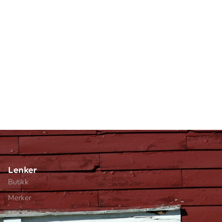
Lenker
Butikk
Merker
Min side