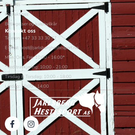
Om oss
Kontakt oss
Betingelser og kjøpsvilkår
Kontakt oss
Telefon: +47 33 33 30 77
E-post: post@jarlsberghestesport.no
Man, Ons, Fre: 10:00 - 16:00*
*Ved travkjøring: 10:00 - 21:00
Tirsdag & Torsdag: 10:00 - 18:00
Lørdag: 10:00 - 14:00