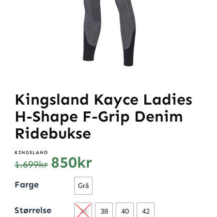
Kingsland Kayce Ladies
H-Shape F-Grip Denim
Ridebukse
KINGSLAND
850
kr
1.699
kr
Farge
Grå
Størrelse
36
38
40
42